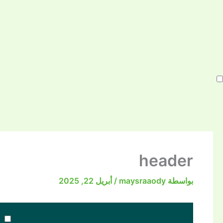
خطي
لى
لمحتوى
header
بواسطة
maysraaody
/
أبريل 22, 2025