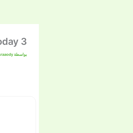
oday 3
بواسطة
raaody