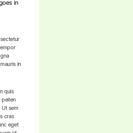
goes in
sectetur
 tempor
agna
 mauris in
am quis
 pellen
. Ut sem
us cras
nunc eget
Quam id