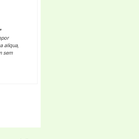
mpor
a aliqua,
am sem