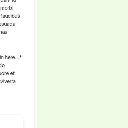
o morbi
 faucibus
lesuada
nas.
 in here…
 do
bore et
viverra