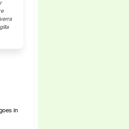
r
re
verra
lla.
goes in