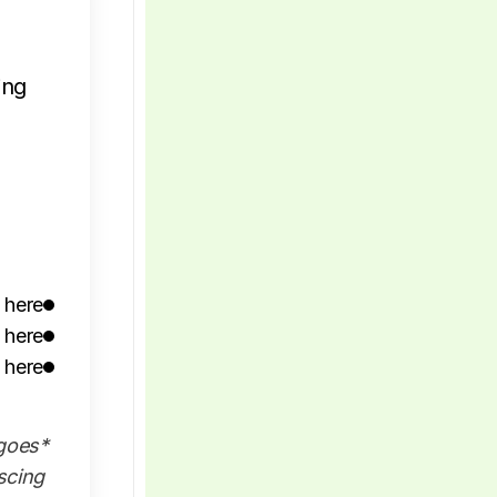
ing
 here
 here
 here
 goes
scing